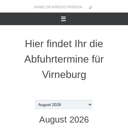
Zum
ANMELDEN/REGISTRIEREN
Inhalt
springen
Hier findet Ihr die
Abfuhrtermine für
Virneburg
Auswahl
des
August 2026
Monats