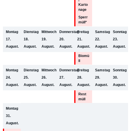
Karto
nage
Sperr
müll*
Montag
Dienstag
Mittwoch
Donnerstag
Freitag
Samstag
Sonntag
17.
18.
19.
20.
21.
22.
23.
August.
August.
August.
August.
August.
August.
August.
Biomü
ll
Montag
Dienstag
Mittwoch
Donnerstag
Freitag
Samstag
Sonntag
24.
25.
26.
27.
28.
29.
30.
August.
August.
August.
August.
August.
August.
August.
Rest
müll
Montag
31.
August.