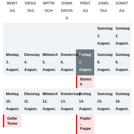
MONT
DIENS
MITTW
DONN
FREIT
SAMS
SONNT
AG
TAG
OCH
ERSTA
AG
TAG
AG
G
Samstag
Sonntag
1.
2.
August.
August.
Montag
Dienstag
Mittwoch
Donnerstag
Freitag
Samstag
Sonntag
3.
4.
5.
6.
7.
8.
9.
August.
August.
August.
August.
August.
August.
August.
Biomü
ll
Montag
Dienstag
Mittwoch
Donnerstag
Freitag
Samstag
Sonntag
10.
11.
12.
13.
14.
15.
16.
August.
August.
August.
August.
August.
August.
August.
Gelbe
Papier
Tonne
,
Pappe
,