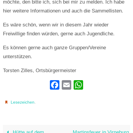
möchte, den bitte ich, sich bei mir zu melden. Ich habe
hier weitere Informationen und auch die Sammellisten.
Es wäre schön, wenn wir in diesem Jahr wieder
Freiwillige finden würden, gerne auch Jugendliche.
Es können gerne auch ganze Gruppen/Vereine
unterstützen.
Torsten Zilles, Ortsbürgermeister
F
E
W
a
m
h
c
ail
at
.
Lesezeichen
e
s
b
A
o
p
Hütte auf dem
Martinsfeuer in Virneburg