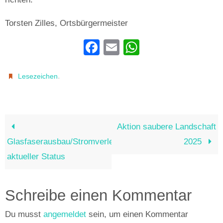
Torsten Zilles, Ortsbürgermeister
F
E
W
a
m
h
c
ail
at
.
Lesezeichen
e
s
b
A
o
p
Aktion saubere Landschaft
o
p
Glasfaserausbau/Stromverlegearbeiten
2025
k
aktueller Status
Schreibe einen Kommentar
Du musst
angemeldet
sein, um einen Kommentar