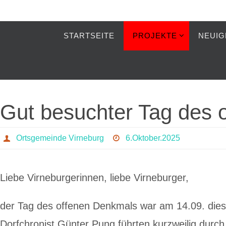
Zum
Inhalt
Zum
STARTSEITE
PROJEKTE
NEUIG
Inhalt
springen
springen
Gut besuchter Tag des 
Ortsgemeinde Virneburg
6.Oktober.2025
Liebe Virneburgerinnen, liebe Virneburger,
der Tag des offenen Denkmals war am 14.09. dies
Dorfchronist Günter Pung führten kurzweilig durc