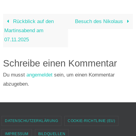
e
s
b
A
o
p
Rückblick auf den
Besuch des Nikolaus
o
p
Martinsabend am
k
07.11.2025
Schreibe einen Kommentar
Du musst
angemeldet
sein, um einen Kommentar
abzugeben.
DATENSCHUTZERKLÄRUNG
COOKIE-RICHTLINIE (EU)
IMPRESSUM
BILDQUELLEN