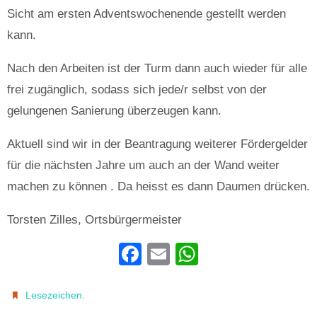
Sicht am ersten Adventswochenende gestellt werden
kann.
Nach den Arbeiten ist der Turm dann auch wieder für alle
frei zugänglich, sodass sich jede/r selbst von der
gelungenen Sanierung überzeugen kann.
Aktuell sind wir in der Beantragung weiterer Fördergelder
für die nächsten Jahre um auch an der Wand weiter
machen zu können . Da heisst es dann Daumen drücken.
Torsten Zilles, Ortsbürgermeister
F
E
W
a
m
h
c
ail
at
.
Lesezeichen